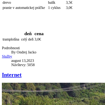
drevo
balík
3,5€
pranie v automatickej práčke
1 cyklus
3,0€
Trampolína
deň
cena
tramplolína
celý deň
3,0€
Podrobnosti
By
Ondrej Jacko
Služby
august 13,2023
Návštevy: 5058
Internet