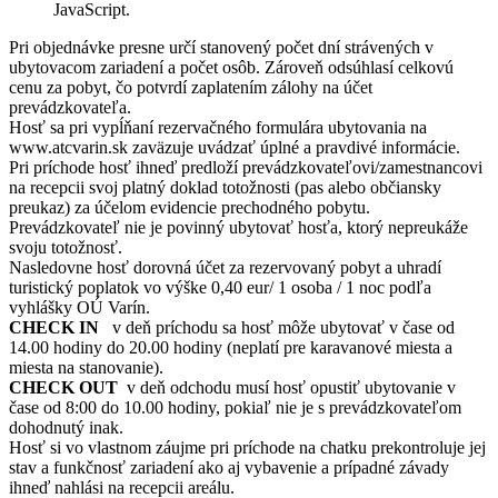
JavaScript.
Pri objednávke presne určí stanovený počet dní strávených v
ubytovacom zariadení a počet osôb. Zároveň odsúhlasí celkovú
cenu za pobyt, čo potvrdí zaplatením zálohy na účet
prevádzkovateľa.
Hosť sa pri vypĺňaní rezervačného formulára ubytovania na
www.atcvarin.sk zaväzuje uvádzať úplné a pravdivé informácie.
Pri príchode hosť ihneď predloží prevádzkovateľovi/zamestnancovi
na recepcii svoj platný doklad totožnosti (pas alebo občiansky
preukaz) za účelom evidencie prechodného pobytu.
Prevádzkovateľ nie je povinný ubytovať hosťa, ktorý nepreukáže
svoju totožnosť.
Nasledovne hosť dorovná účet za rezervovaný pobyt a uhradí
turistický poplatok vo výške 0,40 eur/ 1 osoba / 1 noc podľa
vyhlášky OÚ Varín.
CHECK IN
v deň príchodu sa hosť môže ubytovať v čase od
14.00 hodiny do 20.00 hodiny (neplatí pre karavanové miesta a
miesta na stanovanie).
CHECK OUT
v deň odchodu musí hosť opustiť ubytovanie v
čase od 8:00 do 10.00 hodiny, pokiaľ nie je s prevádzkovateľom
dohodnutý inak.
Hosť si vo vlastnom záujme pri príchode na chatku prekontroluje jej
stav a funkčnosť zariadení ako aj vybavenie a prípadné závady
ihneď nahlási na recepcii areálu.