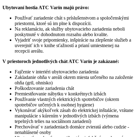
Ubytovaní hostia ATC Varín majú právo:
Používať zariadenie chát s príslušenstvom a spoločenskými
priestormi, ktoré sú im plne k dispozícii.
Na reklamáciu, ak služby ubytovacieho zariadenia neboli
poskytnuté v dohodnutom rozsahu alebo kvalite.
Vyjadriť svoje pripomienky, inšpirácie na zlepšenie služieb a
uverejniť ich v knihe sťažností a prianí umiestnenej na
recepcii areálu.
V priestoroch jednotlivých chát ATC Varín je zakázané:
Fajčenie v interiéri ubytovacieho zariadenia
Zakladanie ohňa v areáli okrem miesta určeného na založenie
ohňa (gril, ohnisko)
Poškodzovanie zariadenia chát
Premiestňovanie nábytku v konkrétnych izbách
Používanie vlastných elektrických spotrebičov (okrem
spotrebičov určených k osobnej hygiene)
Vykonávať akýkoľvek zásah do elektrickej inštalácie, vrátane
manipulácie s kúrením v jednotlivých izbách (výmena
tepelných telies na sociálnom zariadení)
Prechovávať v zariadeniach domáce zvieratá alebo cudzie -
nenahlásené osoby