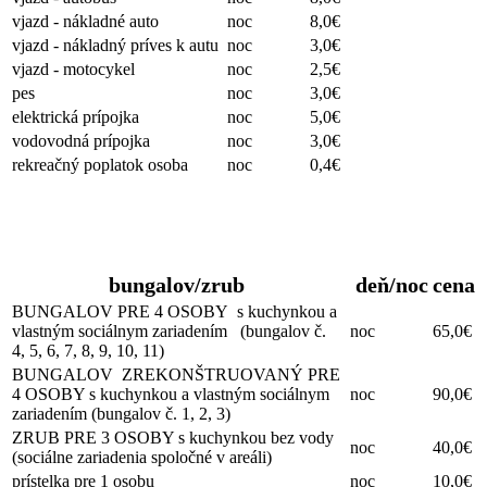
vjazd - nákladné auto
noc
8,0€
vjazd - nákladný príves k autu
noc
3,0€
vjazd - motocykel
noc
2,5€
pes
noc
3,0€
elektrická prípojka
noc
5,0€
vodovodná prípojka
noc
3,0€
rekreačný poplatok osoba
noc
0,4€
Ubytovanie
bungalov/zrub
deň/noc
cena
BUNGALOV PRE 4 OSOBY s kuchynkou a
vlastným sociálnym zariadením (bungalov č.
noc
65,0€
4, 5, 6, 7, 8, 9, 10, 11)
BUNGALOV ZREKONŠTRUOVANÝ PRE
4 OSOBY s kuchynkou a vlastným sociálnym
noc
90,0€
zariadením (bungalov č. 1, 2, 3)
ZRUB PRE 3 OSOBY s kuchynkou bez vody
noc
40,0€
(sociálne zariadenia spoločné v areáli)
prístelka pre 1 osobu
noc
10,0€