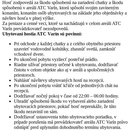
Hosť zodpovedá za škodu spôsobenú na zariadení chatky a škodu
spôsobenú v areáli ATC Varín, ktorú spôsobí svojim zavineným
konaním, konaním osôb ubytovaných na základe jeho objednávky a
návštev hosťa v plnej výške.
Za peniaze a cenné veci, ktoré sa nachádzajú v celom areáli ATC
Varín prevádzkovateľ nezodpovedá.
Ubytovaní hostia ATC Varín sú povinní:
Pri odchode z každej chatky a z celého obytného priestoru
uzavrieť vodovodné kohútiky, zhasnúť svetlá, zamknúť
vchodové dvere.
Po ukončení pobytu vyzliecť posteľné prádlo.
Riadne užívať priestory určené k ubytovaniu, dodržiavať
čistotu v celom objekte ako aj v areáli a spoločenských
priestoroch.
Nahlásiť návštevy ubytovaných hostí na recepcii.
Po ukončení pobytu vrátiť kľúče od jednotlivých chát na
recepcii.
Dodržiavať nočný pokoj v čase od 22:00 – 06:00 hodiny.
Uhradiť spôsobenú škodu vo vybavení alebo zariadení
ubytovacích priestorov, pokiaľ hosť nepreukáže, že túto
škodu nezavinil on sám.
Dodržiavať ustanovenia tohto ubytovacieho poriadku, v
prípade porušenia má prevádzkovateľ areálu ATC Varín právo
odstúpiť pred uplynutím dohodnutého termínu ubytovania.