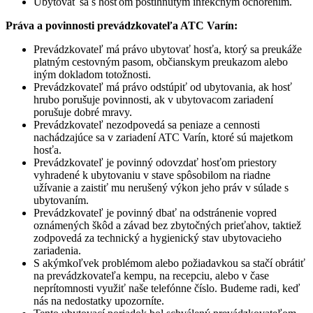
Ubytovať sa s hosťom postihnutým infekčným ochorením.
Práva a povinnosti prevádzkovateľa ATC Varín:
Prevádzkovateľ má právo ubytovať hosťa, ktorý sa preukáže
platným cestovným pasom, občianskym preukazom alebo
iným dokladom totožnosti.
Prevádzkovateľ má právo odstúpiť od ubytovania, ak hosť
hrubo porušuje povinnosti, ak v ubytovacom zariadení
porušuje dobré mravy.
Prevádzkovateľ nezodpovedá sa peniaze a cennosti
nachádzajúce sa v zariadení ATC Varín, ktoré sú majetkom
hosťa.
Prevádzkovateľ je povinný odovzdať hosťom priestory
vyhradené k ubytovaniu v stave spôsobilom na riadne
užívanie a zaistiť mu nerušený výkon jeho práv v súlade s
ubytovaním.
Prevádzkovateľ je povinný dbať na odstránenie vopred
oznámených škôd a závad bez zbytočných prieťahov, taktiež
zodpovedá za technický a hygienický stav ubytovacieho
zariadenia.
S akýmkoľvek problémom alebo požiadavkou sa stačí obrátiť
na prevádzkovateľa kempu, na recepciu, alebo v čase
neprítomnosti využiť naše telefónne číslo. Budeme radi, keď
nás na nedostatky upozorníte.