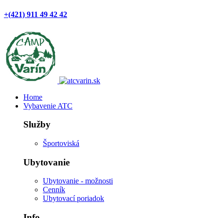
+(421) 911 49 42 42
Home
Vybavenie ATC
Služby
Športoviská
Ubytovanie
Ubytovanie - možnosti
Cenník
Ubytovací poriadok
Info