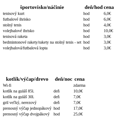
športovisko/náčinie
deň/hod
cena
tenisový kurt
hod
6,0€
futbalové ihrisko
hod
6,0€
stolný tenis
hod
4,0€
volejbalové ihrisko
hod
10,0€
tenisová raketa
hod
3,0€
bedmintonové rakety/rakety na stolný tenis - set
hod
3,0€
volejbalová/futbalová lopta
hod
3,0€
Ostatné
kotlík/výčap/drevo
deň/noc
cena
Wi-fi
zdarma
kotlík na guláš 85l.
deň
10,0€
kotlík na guláš 30l.
deň
7,0€
gril veľký, nerezový
deň
7,0€
prenosný výčap jednopákový
hod
17,0€
prenosný výčap dvojpákový
hod
25,0€