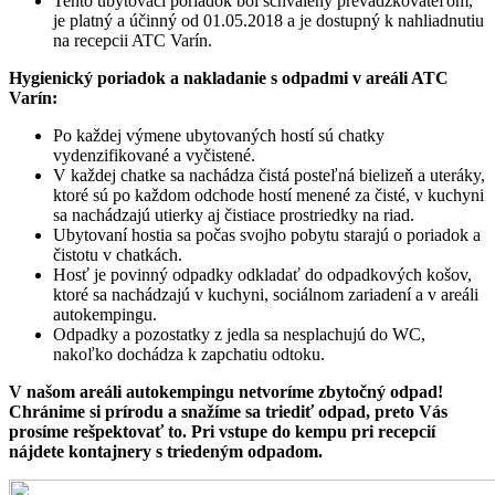
Tento ubytovací poriadok bol schválený prevádzkovateľom,
je platný a účinný od 01.05.2018 a je dostupný k nahliadnutiu
na recepcii ATC Varín.
Hygienický poriadok a nakladanie s odpadmi v areáli ATC
Varín:
Po každej výmene ubytovaných hostí sú chatky
vydenzifikované a vyčistené.
V každej chatke sa nachádza čistá posteľná bielizeň a uteráky,
ktoré sú po každom odchode hostí menené za čisté, v kuchyni
sa nachádzajú utierky aj čistiace prostriedky na riad.
Ubytovaní hostia sa počas svojho pobytu starajú o poriadok a
čistotu v chatkách.
Hosť je povinný odpadky odkladať do odpadkových košov,
ktoré sa nachádzajú v kuchyni, sociálnom zariadení a v areáli
autokempingu.
Odpadky a pozostatky z jedla sa nesplachujú do WC,
nakoľko dochádza k zapchatiu odtoku.
V našom areáli autokempingu netvoríme zbytočný odpad!
Chránime si prírodu a snažíme sa triediť odpad, preto Vás
prosíme rešpektovať to. Pri vstupe do kempu pri recepcií
nájdete kontajnery s triedeným odpadom.