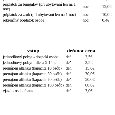
príplatok za bungalov (pri ubytovaní len na 1
noc
15,0€
noc)
príplatok za zrub (pri ubytovaní len na 1 noc)
noc
10,0€
rekreačný poplatok osoba
noc
0,4€
Neubytovaní hostia
vstup
deň/noc
cena
jednodňový pobyt - dospelá osoba
deň
3,5€
jednodňový pobyt - dieťa 5-15 r.
deň
2,5€
prenájom altánku (kapacita 10 osôb)
deň
15,0€
prenájom altánku (kapacita 30 osôb)
deň
30,0€
prenájom altánku (kapacita 70 osôb)
deň
50,0€
prenájom altánku (kapacita 100 osôb)
deň
60,0€
vjazd - osobné auto
deň
3,0€
Športoviská