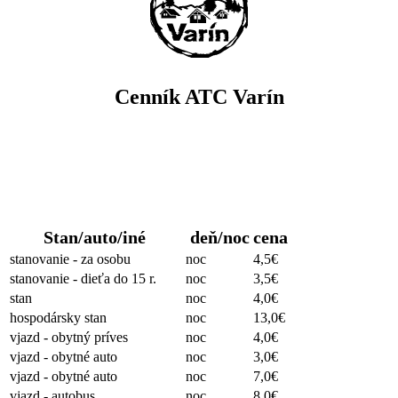
Cenník ATC Varín
Stanovanie
Stan/auto/iné
deň/noc
cena
stanovanie - za osobu
noc
4,5€
stanovanie - dieťa do 15 r.
noc
3,5€
stan
noc
4,0€
hospodársky stan
noc
13,0€
vjazd - obytný príves
noc
4,0€
vjazd - obytné auto
noc
3,0€
vjazd - obytné auto
noc
7,0€
vjazd - autobus
noc
8,0€