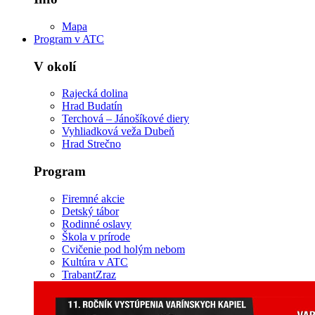
Mapa
Program v ATC
V okolí
Rajecká dolina
Hrad Budatín
Terchová – Jánošíkové diery
Vyhliadková veža Dubeň
Hrad Strečno
Program
Firemné akcie
Detský tábor
Rodinné oslavy
Škola v prírode
Cvičenie pod holým nebom
Kultúra v ATC
TrabantZraz