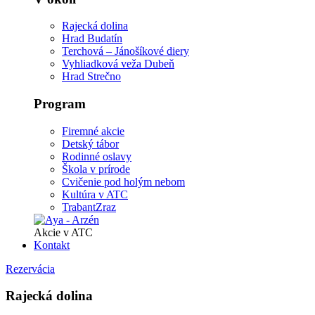
Rajecká dolina
Hrad Budatín
Terchová – Jánošíkové diery
Vyhliadková veža Dubeň
Hrad Strečno
Program
Firemné akcie
Detský tábor
Rodinné oslavy
Škola v prírode
Cvičenie pod holým nebom
Kultúra v ATC
TrabantZraz
Akcie v ATC
Kontakt
Rezervácia
Rajecká dolina