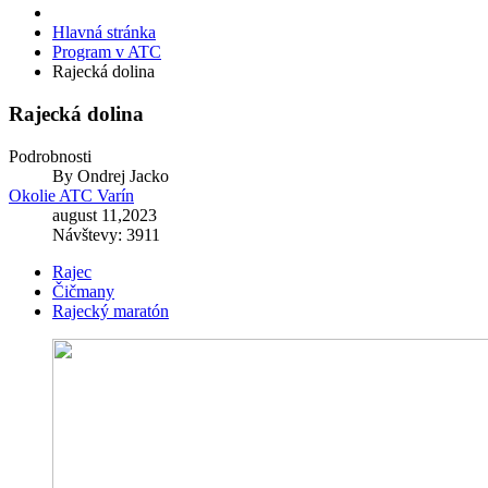
Hlavná stránka
Program v ATC
Rajecká dolina
Rajecká dolina
Podrobnosti
By
Ondrej Jacko
Okolie ATC Varín
august 11,2023
Návštevy: 3911
Rajec
Čičmany
Rajecký maratón