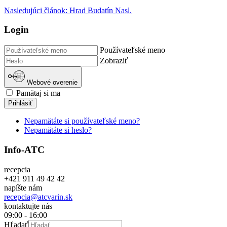
Nasledujúci článok: Hrad Budatín
Nasl.
Login
Používateľské meno
Zobraziť
Webové overenie
Pamätaj si ma
Prihlásiť
Nepamätáte si používateľské meno?
Nepamätáte si heslo?
Info-ATC
recepcia
+421 911 49 42 42
napíšte nám
recepcia@atcvarin.sk
kontaktujte nás
09:00 - 16:00
Hľadať