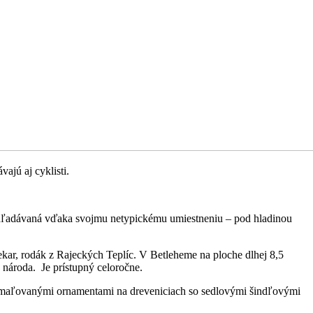
ajú aj cyklisti.
 vyhľadávaná vďaka svojmu netypickému umiestneniu – pod hladinou
ekar, rodák z Rajeckých Teplíc. V Betleheme na ploche dlhej 8,5
 národa. Je prístupný celoročne.
mi maľovanými ornamentami na dreveniciach so sedlovými šindľovými