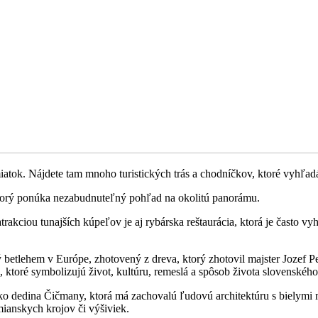
tok. Nájdete tam mnoho turistických trás a chodníčkov, ktoré vyhľadáv
, ktorý ponúka nezabudnuteľný pohľad na okolitú panorámu.
rakciou tunajších kúpeľov je aj rybárska reštaurácia, ktorá je často
betlehem v Európe, zhotovený z dreva, ktorý zhotovil majster Jozef P
, ktoré symbolizujú život, kultúru, remeslá a spôsob života slovenského
y ako dedina Čičmany, ktorá má zachovalú ľudovú architektúru s biely
mianskych krojov či výšiviek.