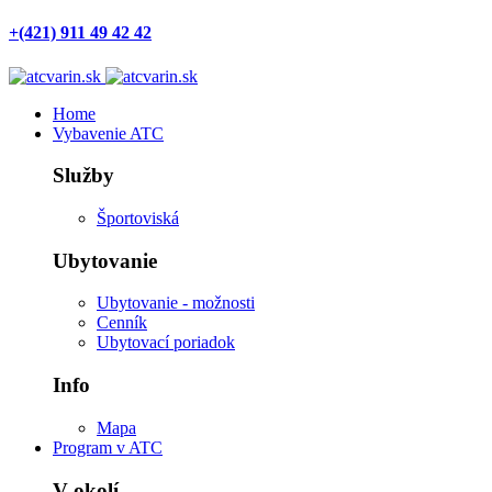
+(421) 911 49 42 42
Home
Vybavenie ATC
Služby
Športoviská
Ubytovanie
Ubytovanie - možnosti
Cenník
Ubytovací poriadok
Info
Mapa
Program v ATC
V okolí