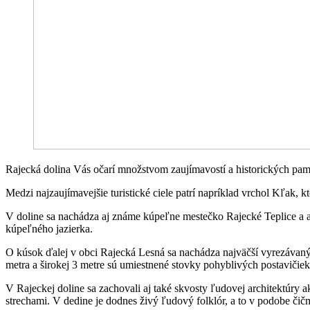
Rajecká dolina Vás očarí množstvom zaujímavostí a historických pamia
Medzi najzaujímavejšie turistické ciele patrí napríklad vrchol Kľak
V doline sa nachádza aj známe kúpeľne mestečko Rajecké Teplice a at
kúpeľného jazierka.
O kúsok ďalej v obci Rajecká Lesná sa nachádza najväčší vyrezávaný 
metra a širokej 3 metre sú umiestnené stovky pohyblivých postavičiek
V Rajeckej doline sa zachovali aj také skvosty ľudovej architektúr
strechami. V dedine je dodnes živý ľudový folklór, a to v podobe čič