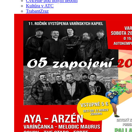
Cvičenie pod holým nebom
Kultúra v ATC
TrabantZraz