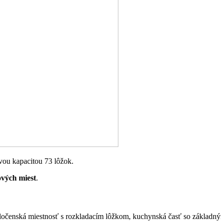
vou kapacitou 73 lôžok.
ových miest
.
oločenská miestnosť s rozkladacím lôžkom, kuchynská časť so základným