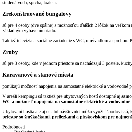
studená voda, sprcha, toaleta.
Zrekonštruované bungalovy
sú pre 4 osoby (dve spálne) s možnosťou ďalších 2 lôžok na veľkom 
základným vybavením riadu.
Taktiež televízia a sociálne zariadenie s WC, umývadlom a sprchou.
Zruby
sú pre 3 osoby, kde v jednom priestore sa nachádzajú 3 postele, kuch
Karavanové a stanové miesta
ponúkajú možnosť napojenia na samostatné elektrické a vodovodné p
V areáli kempingu sú taktiež pre ubytovaných hostí dostupné aj
samos
WC a možnosť napojenia na samostatné elektrické a vodovodné 
Ubytovaní hostia ale aj ostatní návštevníci môžu využiť športoviská
priestor so šmýkačkami, preliezkami a pieskoviskom pre najmen
Podrobnosti