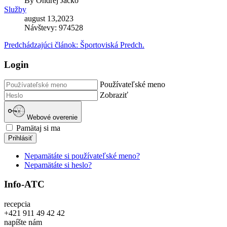
By
Ondrej Jacko
Služby
august 13,2023
Návštevy: 974528
Predchádzajúci článok: Športoviská
Predch.
Login
Používateľské meno
Zobraziť
Webové overenie
Pamätaj si ma
Prihlásiť
Nepamätáte si používateľské meno?
Nepamätáte si heslo?
Info-ATC
recepcia
+421 911 49 42 42
napíšte nám