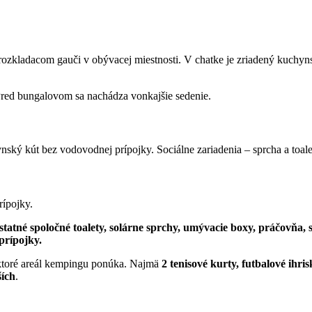
rozkladacom gauči v obývacej miestnosti. V chatke je zriadený kuchyns
 Pred bungalovom sa nachádza vonkajšie sedenie.
ynský kút bez vodovodnej prípojky. Sociálne zariadenia – sprcha a toal
rípojky.
tatné spoločné toalety, solárne sprchy, umývacie boxy, práčovň
prípojky.
, ktoré areál kempingu ponúka. Najmä
2 tenisové kurty, futbalové ihris
ších
.