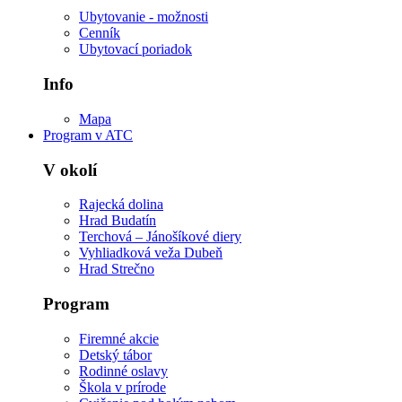
Ubytovanie - možnosti
Cenník
Ubytovací poriadok
Info
Mapa
Program v ATC
V okolí
Rajecká dolina
Hrad Budatín
Terchová – Jánošíkové diery
Vyhliadková veža Dubeň
Hrad Strečno
Program
Firemné akcie
Detský tábor
Rodinné oslavy
Škola v prírode