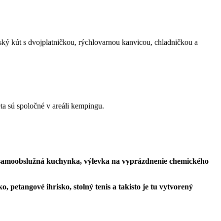
ký kút s dvojplatničkou, rýchlovarnou kanvicou, chladničkou a
eta sú spoločné v areáli kempingu.
a, samoobslužná kuchynka, výlevka na vyprázdnenie chemického
ko, petangové ihrisko, stolný tenis a takisto je tu vytvorený