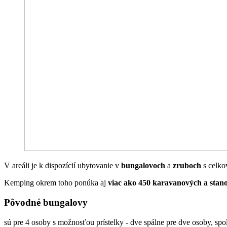
V areáli je k dispozícií ubytovanie v
bungalovoch
a
zruboch
s celko
Kemping okrem toho ponúka aj
viac ako 450 karavanových a stan
Pôvodné bungalovy
sú pre 4 osoby s možnosťou prístelky - dve spálne pre dve osoby, sp