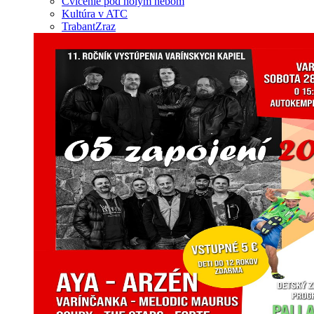
Cvičenie pod holým nebom
Kultúra v ATC
TrabantZraz