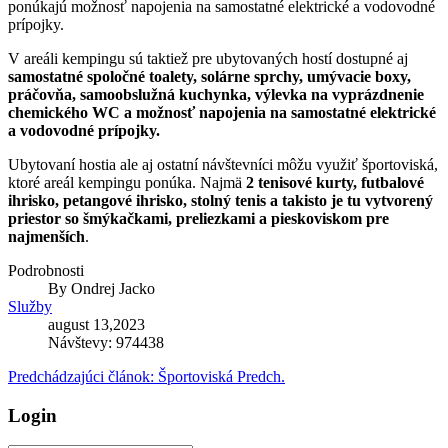
ponúkajú možnosť napojenia na samostatné elektrické a vodovodné
prípojky.
V areáli kempingu sú taktiež pre ubytovaných hostí dostupné aj
samostatné spoločné toalety, solárne sprchy, umývacie boxy,
práčovňa, samoobslužná kuchynka, výlevka na vyprázdnenie
chemického WC a možnosť napojenia na samostatné elektrické
a vodovodné prípojky.
Ubytovaní hostia ale aj ostatní návštevníci môžu využiť športoviská,
ktoré areál kempingu ponúka. Najmä
2 tenisové kurty, futbalové
ihrisko, petangové ihrisko, stolný tenis a takisto je tu vytvorený
priestor so šmýkačkami, preliezkami a pieskoviskom pre
najmenších
.
Podrobnosti
By
Ondrej Jacko
Služby
august 13,2023
Návštevy: 974438
Predchádzajúci článok: Športoviská
Predch.
Login