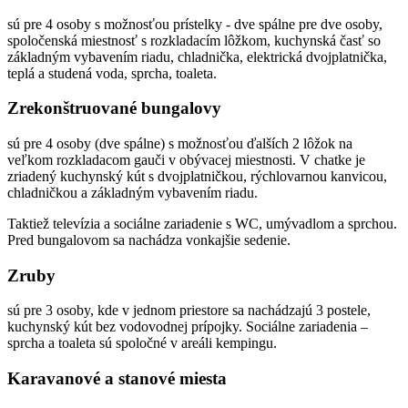
sú pre 4 osoby s možnosťou prístelky - dve spálne pre dve osoby,
spoločenská miestnosť s rozkladacím lôžkom, kuchynská časť so
základným vybavením riadu, chladnička, elektrická dvojplatnička,
teplá a studená voda, sprcha, toaleta.
Zrekonštruované bungalovy
sú pre 4 osoby (dve spálne) s možnosťou ďalších 2 lôžok na
veľkom rozkladacom gauči v obývacej miestnosti. V chatke je
zriadený kuchynský kút s dvojplatničkou, rýchlovarnou kanvicou,
chladničkou a základným vybavením riadu.
Taktiež televízia a sociálne zariadenie s WC, umývadlom a sprchou.
Pred bungalovom sa nachádza vonkajšie sedenie.
Zruby
sú pre 3 osoby, kde v jednom priestore sa nachádzajú 3 postele,
kuchynský kút bez vodovodnej prípojky. Sociálne zariadenia –
sprcha a toaleta sú spoločné v areáli kempingu.
Karavanové a stanové miesta