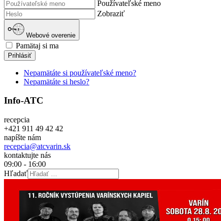
Používateľské meno
Zobraziť
Webové overenie
Pamätaj si ma
Prihlásiť
Nepamätáte si používateľské meno?
Nepamätáte si heslo?
Info-ATC
recepcia
+421 911 49 42 42
napíšte nám
recepcia@atcvarin.sk
kontaktujte nás
09:00 - 16:00
Hľadať