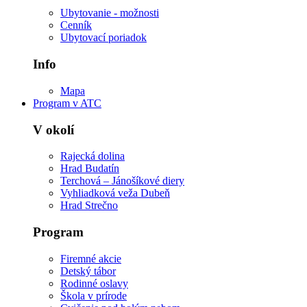
Ubytovanie - možnosti
Cenník
Ubytovací poriadok
Info
Mapa
Program v ATC
V okolí
Rajecká dolina
Hrad Budatín
Terchová – Jánošíkové diery
Vyhliadková veža Dubeň
Hrad Strečno
Program
Firemné akcie
Detský tábor
Rodinné oslavy
Škola v prírode