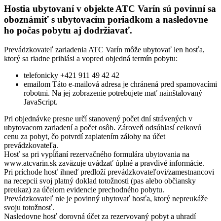
Hostia ubytovaní v objekte ATC Varín sú povinní sa
oboznámiť s ubytovacím poriadkom a nasledovne
ho počas pobytu aj dodržiavať.
Prevádzkovateľ zariadenia ATC Varín môže ubytovať len hosťa,
ktorý sa riadne prihlási a vopred objedná termín pobytu:
telefonicky +421 911 49 42 42
emailom
Táto e-mailová adresa je chránená pred spamovacími
robotmi. Na jej zobrazenie potrebujete mať nainštalovaný
JavaScript.
Pri objednávke presne určí stanovený počet dní strávených v
ubytovacom zariadení a počet osôb. Zároveň odsúhlasí celkovú
cenu za pobyt, čo potvrdí zaplatením zálohy na účet
prevádzkovateľa.
Hosť sa pri vypĺňaní rezervačného formulára ubytovania na
www.atcvarin.sk zaväzuje uvádzať úplné a pravdivé informácie.
Pri príchode hosť ihneď predloží prevádzkovateľovi/zamestnancovi
na recepcii svoj platný doklad totožnosti (pas alebo občiansky
preukaz) za účelom evidencie prechodného pobytu.
Prevádzkovateľ nie je povinný ubytovať hosťa, ktorý nepreukáže
svoju totožnosť.
Nasledovne hosť dorovná účet za rezervovaný pobyt a uhradí