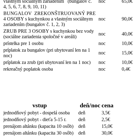
vlastným sociálnym zariadením (bungalov č.
noc
65,0€
4, 5, 6, 7, 8, 9, 10, 11)
BUNGALOV ZREKONŠTRUOVANÝ PRE
4 OSOBY s kuchynkou a vlastným sociálnym
noc
90,0€
zariadením (bungalov č. 1, 2, 3)
ZRUB PRE 3 OSOBY s kuchynkou bez vody
noc
40,0€
(sociálne zariadenia spoločné v areáli)
prístelka pre 1 osobu
noc
10,0€
príplatok za bungalov (pri ubytovaní len na 1
noc
15,0€
noc)
príplatok za zrub (pri ubytovaní len na 1 noc)
noc
10,0€
rekreačný poplatok osoba
noc
0,4€
Neubytovaní hostia
vstup
deň/noc
cena
jednodňový pobyt - dospelá osoba
deň
3,5€
jednodňový pobyt - dieťa 5-15 r.
deň
2,5€
prenájom altánku (kapacita 10 osôb)
deň
15,0€
prenájom altánku (kapacita 30 osôb)
deň
30,0€