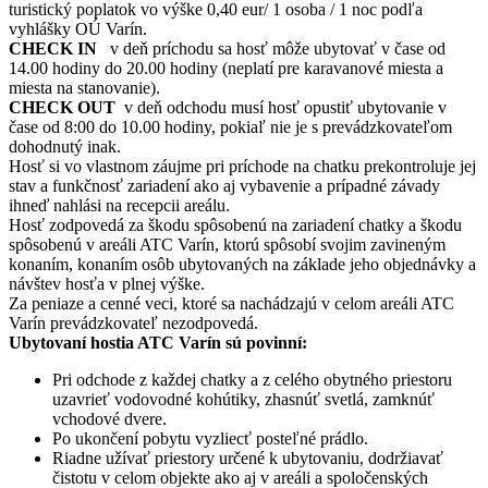
turistický poplatok vo výške 0,40 eur/ 1 osoba / 1 noc podľa
vyhlášky OÚ Varín.
CHECK IN
v deň príchodu sa hosť môže ubytovať v čase od
14.00 hodiny do 20.00 hodiny (neplatí pre karavanové miesta a
miesta na stanovanie).
CHECK OUT
v deň odchodu musí hosť opustiť ubytovanie v
čase od 8:00 do 10.00 hodiny, pokiaľ nie je s prevádzkovateľom
dohodnutý inak.
Hosť si vo vlastnom záujme pri príchode na chatku prekontroluje jej
stav a funkčnosť zariadení ako aj vybavenie a prípadné závady
ihneď nahlási na recepcii areálu.
Hosť zodpovedá za škodu spôsobenú na zariadení chatky a škodu
spôsobenú v areáli ATC Varín, ktorú spôsobí svojim zavineným
konaním, konaním osôb ubytovaných na základe jeho objednávky a
návštev hosťa v plnej výške.
Za peniaze a cenné veci, ktoré sa nachádzajú v celom areáli ATC
Varín prevádzkovateľ nezodpovedá.
Ubytovaní hostia ATC Varín sú povinní:
Pri odchode z každej chatky a z celého obytného priestoru
uzavrieť vodovodné kohútiky, zhasnúť svetlá, zamknúť
vchodové dvere.
Po ukončení pobytu vyzliecť posteľné prádlo.
Riadne užívať priestory určené k ubytovaniu, dodržiavať
čistotu v celom objekte ako aj v areáli a spoločenských