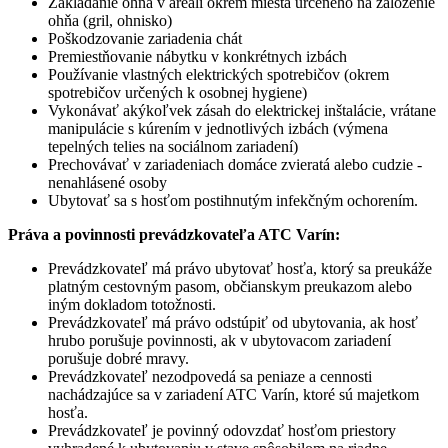
Zakladanie ohňa v areáli okrem miesta určeného na založenie
ohňa (gril, ohnisko)
Poškodzovanie zariadenia chát
Premiestňovanie nábytku v konkrétnych izbách
Používanie vlastných elektrických spotrebičov (okrem
spotrebičov určených k osobnej hygiene)
Vykonávať akýkoľvek zásah do elektrickej inštalácie, vrátane
manipulácie s kúrením v jednotlivých izbách (výmena
tepelných telies na sociálnom zariadení)
Prechovávať v zariadeniach domáce zvieratá alebo cudzie -
nenahlásené osoby
Ubytovať sa s hosťom postihnutým infekčným ochorením.
Práva a povinnosti prevádzkovateľa ATC Varín:
Prevádzkovateľ má právo ubytovať hosťa, ktorý sa preukáže
platným cestovným pasom, občianskym preukazom alebo
iným dokladom totožnosti.
Prevádzkovateľ má právo odstúpiť od ubytovania, ak hosť
hrubo porušuje povinnosti, ak v ubytovacom zariadení
porušuje dobré mravy.
Prevádzkovateľ nezodpovedá sa peniaze a cennosti
nachádzajúce sa v zariadení ATC Varín, ktoré sú majetkom
hosťa.
Prevádzkovateľ je povinný odovzdať hosťom priestory