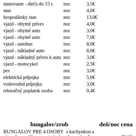
stanovanie - dieťa do 15 r.
noc
3,5€
stan
noc
4,0€
hospodársky stan
noc
13,0€
vjazd - obytný príves
noc
4,0€
vjazd - obytné auto
noc
3,0€
vjazd - obytné auto
noc
7,0€
vjazd - autobus
noc
8,0€
vjazd - nákladné auto
noc
8,0€
vjazd - nákladný príves k autu
noc
3,0€
vjazd - motocykel
noc
2,5€
pes
noc
3,0€
elektrická prípojka
noc
5,0€
vodovodná prípojka
noc
3,0€
rekreačný poplatok osoba
noc
0,4€
Ubytovanie
bungalov/zrub
deň/noc
cena
BUNGALOV PRE 4 OSOBY s kuchynkou a