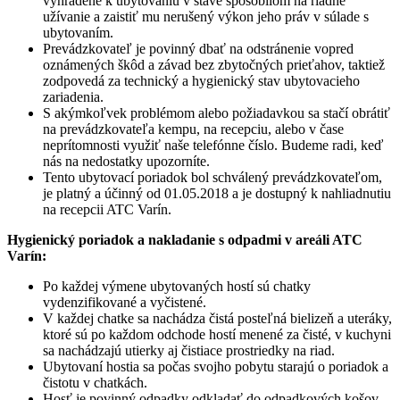
vyhradené k ubytovaniu v stave spôsobilom na riadne
užívanie a zaistiť mu nerušený výkon jeho práv v súlade s
ubytovaním.
Prevádzkovateľ je povinný dbať na odstránenie vopred
oznámených škôd a závad bez zbytočných prieťahov, taktiež
zodpovedá za technický a hygienický stav ubytovacieho
zariadenia.
S akýmkoľvek problémom alebo požiadavkou sa stačí obrátiť
na prevádzkovateľa kempu, na recepciu, alebo v čase
neprítomnosti využiť naše telefónne číslo. Budeme radi, keď
nás na nedostatky upozorníte.
Tento ubytovací poriadok bol schválený prevádzkovateľom,
je platný a účinný od 01.05.2018 a je dostupný k nahliadnutiu
na recepcii ATC Varín.
Hygienický poriadok a nakladanie s odpadmi v areáli ATC
Varín:
Po každej výmene ubytovaných hostí sú chatky
vydenzifikované a vyčistené.
V každej chatke sa nachádza čistá posteľná bielizeň a uteráky,
ktoré sú po každom odchode hostí menené za čisté, v kuchyni
sa nachádzajú utierky aj čistiace prostriedky na riad.
Ubytovaní hostia sa počas svojho pobytu starajú o poriadok a
čistotu v chatkách.
Hosť je povinný odpadky odkladať do odpadkových košov,