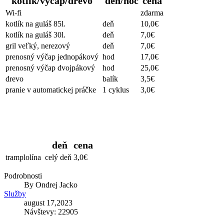
kotlík/výčap/drevo
deň/noc
cena
Wi-fi
zdarma
kotlík na guláš 85l.
deň
10,0€
kotlík na guláš 30l.
deň
7,0€
gril veľký, nerezový
deň
7,0€
prenosný výčap jednopákový
hod
17,0€
prenosný výčap dvojpákový
hod
25,0€
drevo
balík
3,5€
pranie v automatickej práčke
1 cyklus
3,0€
Trampolína
deň
cena
tramplolína
celý deň
3,0€
Podrobnosti
By
Ondrej Jacko
Služby
august 17,2023
Návštevy: 22905