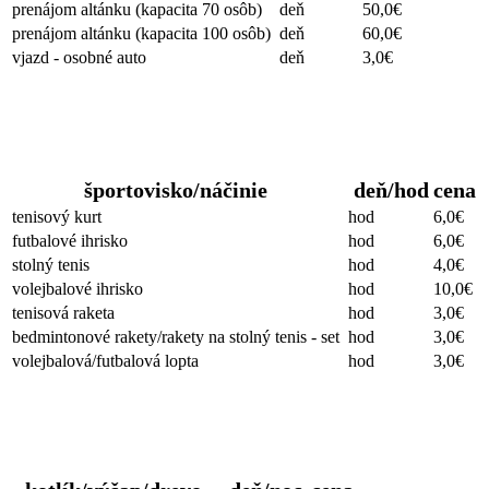
prenájom altánku (kapacita 70 osôb)
deň
50,0€
prenájom altánku (kapacita 100 osôb)
deň
60,0€
vjazd - osobné auto
deň
3,0€
Športoviská
športovisko/náčinie
deň/hod
cena
tenisový kurt
hod
6,0€
futbalové ihrisko
hod
6,0€
stolný tenis
hod
4,0€
volejbalové ihrisko
hod
10,0€
tenisová raketa
hod
3,0€
bedmintonové rakety/rakety na stolný tenis - set
hod
3,0€
volejbalová/futbalová lopta
hod
3,0€
Ostatné