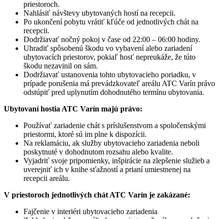
priestoroch.
Nahlásiť návštevy ubytovaných hostí na recepcii.
Po ukončení pobytu vrátiť kľúče od jednotlivých chát na
recepcii.
Dodržiavať nočný pokoj v čase od 22:00 – 06:00 hodiny.
Uhradiť spôsobenú škodu vo vybavení alebo zariadení
ubytovacích priestorov, pokiaľ hosť nepreukáže, že túto
škodu nezavinil on sám.
Dodržiavať ustanovenia tohto ubytovacieho poriadku, v
prípade porušenia má prevádzkovateľ areálu ATC Varín právo
odstúpiť pred uplynutím dohodnutého termínu ubytovania.
Ubytovaní hostia ATC Varín majú právo:
Používať zariadenie chát s príslušenstvom a spoločenskými
priestormi, ktoré sú im plne k dispozícii.
Na reklamáciu, ak služby ubytovacieho zariadenia neboli
poskytnuté v dohodnutom rozsahu alebo kvalite.
Vyjadriť svoje pripomienky, inšpirácie na zlepšenie služieb a
uverejniť ich v knihe sťažností a prianí umiestnenej na
recepcii areálu.
V priestoroch jednotlivých chát ATC Varín je zakázané:
Fajčenie v interiéri ubytovacieho zariadenia