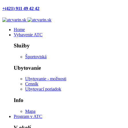
+(421) 911 49 42 42
Home
Vybavenie ATC
Služby
Športoviská
Ubytovanie
Ubytovanie - možnosti
Cenník
Ubytovací poriadok
Info
Mapa
Program v ATC
V okolí