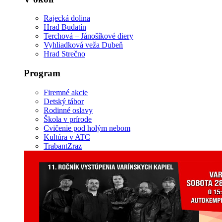
Rajecká dolina
Hrad Budatín
Terchová – Jánošíkové diery
Vyhliadková veža Dubeň
Hrad Strečno
Program
Firemné akcie
Detský tábor
Rodinné oslavy
Škola v prírode
Cvičenie pod holým nebom
Kultúra v ATC
TrabantZraz