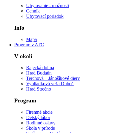
Ubytovanie - možnosti
Cenník
Ubytovací poriadok
Info
Mapa
Program v ATC
V okolí
Rajecká dolina
Hrad Budatín
Terchová – Jánošíkové diery
Vyhliadková veža Dubeň
Hrad Strečno
Program
Firemné akcie
Detský tábor
Rodinné oslavy
Škola v prírode