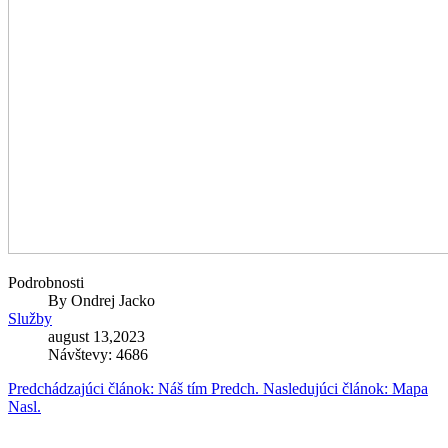
Podrobnosti
By
Ondrej Jacko
Služby
august 13,2023
Návštevy: 4686
Predchádzajúci článok: Náš tím
Predch.
Nasledujúci článok: Mapa
Nasl.