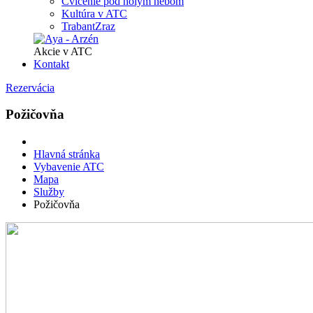
Cvičenie pod holým nebom
Kultúra v ATC
TrabantZraz
Akcie v ATC
Kontakt
Rezervácia
Požičovňa
Hlavná stránka
Vybavenie ATC
Mapa
Služby
Požičovňa