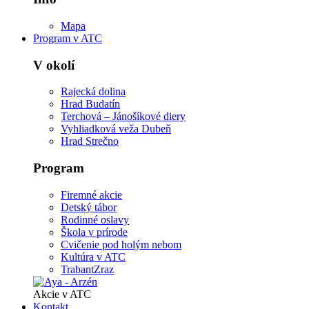
Mapa
Program v ATC
V okolí
Rajecká dolina
Hrad Budatín
Terchová – Jánošíkové diery
Vyhliadková veža Dubeň
Hrad Strečno
Program
Firemné akcie
Detský tábor
Rodinné oslavy
Škola v prírode
Cvičenie pod holým nebom
Kultúra v ATC
TrabantZraz
Akcie v ATC
Kontakt