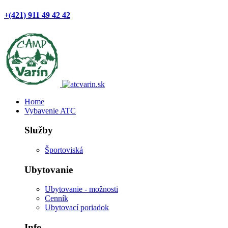
+(421) 911 49 42 42
Home
Vybavenie ATC
Služby
Športoviská
Ubytovanie
Ubytovanie - možnosti
Cenník
Ubytovací poriadok
Info