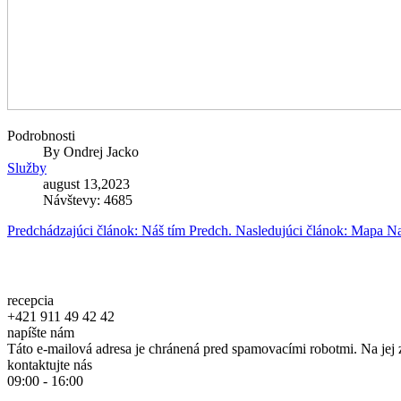
Podrobnosti
By
Ondrej Jacko
Služby
august 13,2023
Návštevy: 4685
Predchádzajúci článok: Náš tím
Predch.
Nasledujúci článok: Mapa
Na
recepcia
+421 911 49 42 42
napíšte nám
Táto e-mailová adresa je chránená pred spamovacími robotmi. Na jej 
kontaktujte nás
09:00 - 16:00