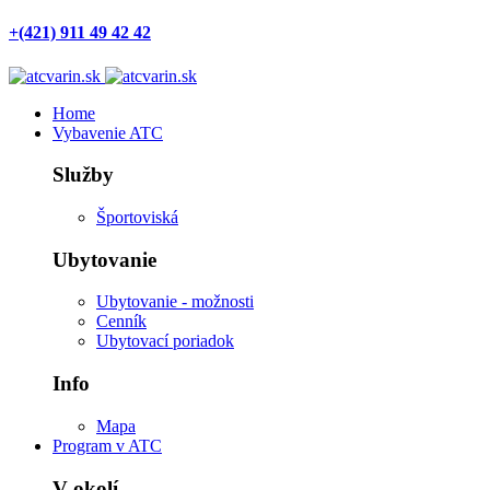
+(421) 911 49 42 42
Home
Vybavenie ATC
Služby
Športoviská
Ubytovanie
Ubytovanie - možnosti
Cenník
Ubytovací poriadok
Info
Mapa
Program v ATC
V okolí