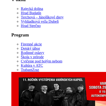
Rajecká dolina
Hrad Budatín
Terchová – Jánošíkové diery
Vyhliadková veža Dubeň
Hrad Strečno
Program
Firemné akcie
Detský tábor
Rodinné oslavy
Škola v prírode
Cvičenie pod holým nebom
Kultúra v ATC
TrabantZraz