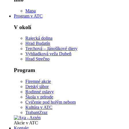
Mapa
Program v ATC
V okolí
Rajecká dolina
Hrad Budatín
Terchová – Jánošíkové diery
Vyhliadková veža Dubeň
Hrad Strečno
Program
Firemné akcie
Detský tábor
Rodinné oslavy
Škola v prírode
Cvičenie pod holým nebom
Kultúra v ATC
TrabantZraz
Akcie v ATC
Kontakt