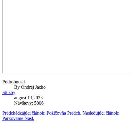
Podrobnosti
By
Ondrej Jacko
Služby
august 13,2023
Návštevy: 5806
Predchádzajúci článok: Požičovňa
Predch.
Nasledujúci článok:
Parkovanie
Nasl.