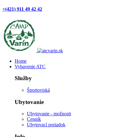
+(421) 911 49 42 42
Home
Vybavenie ATC
Služby
Športoviská
Ubytovanie
Ubytovanie - možnosti
Cenník
Ubytovací poriadok
Info