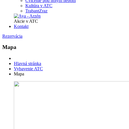
Cvičenie pod holým nebom
Kultúra v ATC
TrabantZraz
Akcie v ATC
Kontakt
Rezervácia
Mapa
Hlavná stránka
Vybavenie ATC
Mapa