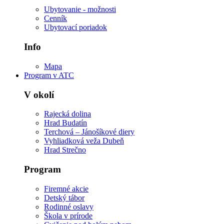
Ubytovanie - možnosti
Cenník
Ubytovací poriadok
Info
Mapa
Program v ATC
V okolí
Rajecká dolina
Hrad Budatín
Terchová – Jánošíkové diery
Vyhliadková veža Dubeň
Hrad Strečno
Program
Firemné akcie
Detský tábor
Rodinné oslavy
Škola v prírode