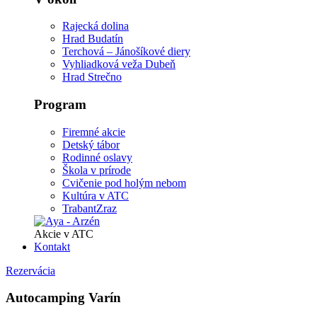
Rajecká dolina
Hrad Budatín
Terchová – Jánošíkové diery
Vyhliadková veža Dubeň
Hrad Strečno
Program
Firemné akcie
Detský tábor
Rodinné oslavy
Škola v prírode
Cvičenie pod holým nebom
Kultúra v ATC
TrabantZraz
Akcie v ATC
Kontakt
Rezervácia
Autocamping Varín