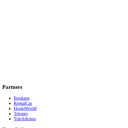
Partners
Booking
RentalCar
HostelWorld
Trivago
TripAdvisor