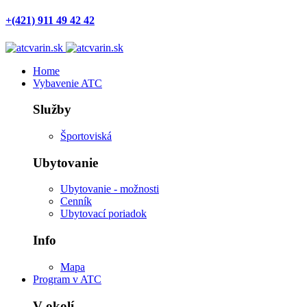
+(421) 911 49 42 42
Home
Vybavenie ATC
Služby
Športoviská
Ubytovanie
Ubytovanie - možnosti
Cenník
Ubytovací poriadok
Info
Mapa
Program v ATC
V okolí